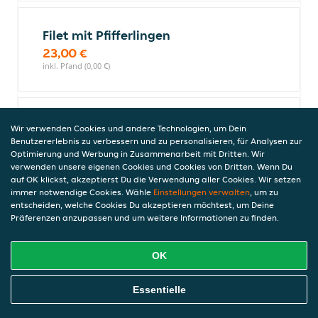
Filet mit Pfifferlingen
23,00 €
inkl. Pfand (0,00 €)
T-Bone Steak alla Griglia
Wir verwenden Cookies und andere Technologien, um Dein
Benutzererlebnis zu verbessern und zu personalisieren, für Analysen zur
gegrillt, ohne Beilage
Optimierung und Werbung in Zusammenarbeit mit Dritten. Wir
23,00 €
verwenden unsere eigenen Cookies und Cookies von Dritten. Wenn Du
inkl. Pfand (0,00 €)
auf OK klickst, akzeptierst Du die Verwendung aller Cookies. Wir setzen
immer notwendige Cookies. Wähle
Einstellungen verwalten
, um zu
entscheiden, welche Cookies Du akzeptieren möchtest, um Deine
Präferenzen anzupassen und um weitere Informationen zu finden.
T-Bone Steak mit Pilzen
23,00 €
OK
inkl. Pfand (0,00 €)
Online Essen Bestellen
Essentielle